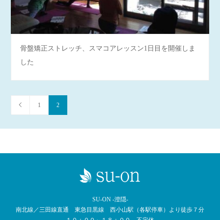
骨盤矯正ストレッチ、スマコアレッスン1日目を開催しま
した
1
2
SU-ON -澄隠-
南北線／三田線直通 東急目黒線 西小山駅（各駅停車）より徒歩７分
１０：００～１８：００ 不定休