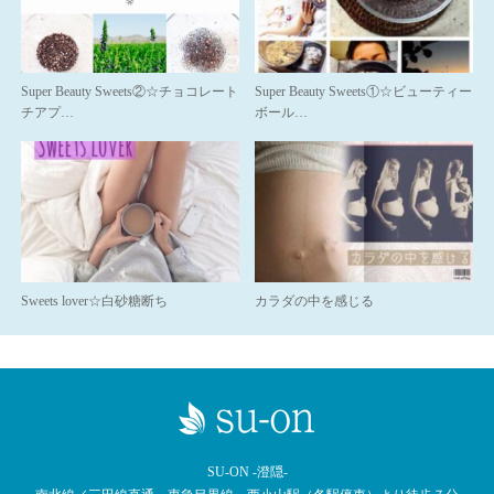
Super Beauty Sweets②☆チョコレート
Super Beauty Sweets①☆ビューティー
チアプ…
ボール…
Sweets lover☆白砂糖断ち
カラダの中を感じる
SU-ON -澄隠-