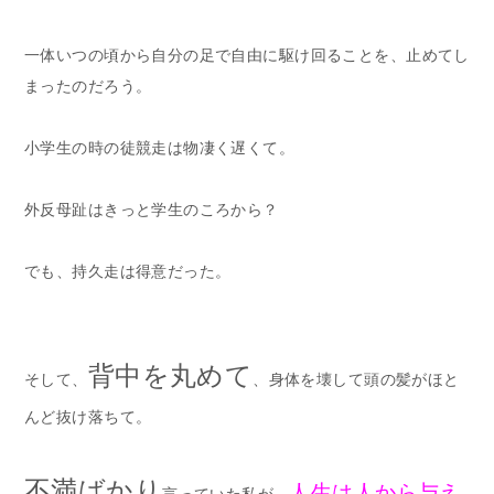
一体いつの頃から自分の足で自由に駆け回ることを、止めてし
まったのだろう。
小学生の時の徒競走は物凄く遅くて。
外反母趾はきっと学生のころから？
でも、持久走は得意だった。
背中を丸めて
そして、
、身体を壊して頭の髪がほと
んど抜け落ちて。
不満ばかり
人生は人から与え