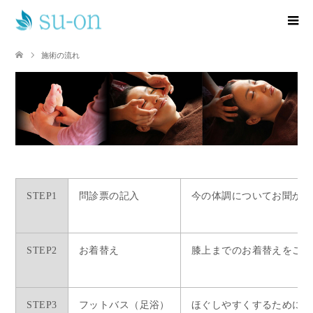
施術の流れ
STEP1
問診票の記入
今の体調についてお聞かせ
STEP2
お着替え
膝上までのお着替えをご用
STEP3
フットバス（足浴）
ほぐしやすくするために足