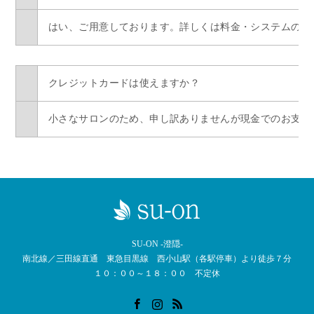
はい、ご用意しております。詳しくは料金・システムのペ
クレジットカードは使えますか？
小さなサロンのため、申し訳ありませんが現金でのお支払
SU-ON -澄隠-
南北線／三田線直通 東急目黒線 西小山駅（各駅停車）より徒歩７分
１０：００～１８：００ 不定休
Facebook
Instagram
RSS