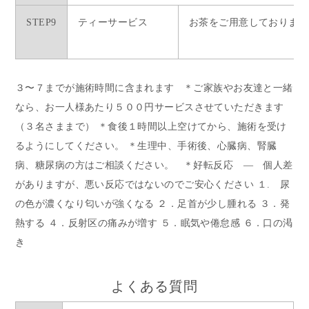
STEP9
ティーサービス
お茶をご用意しております
３〜７までが施術時間に含まれます ＊ご家族やお友達と一緒
なら、お一人様あたり５００円サービスさせていただきます
（３名さままで） ＊食後１時間以上空けてから、施術を受け
るようにしてください。 ＊生理中、手術後、心臓病、腎臓
病、糖尿病の方はご相談ください。 ＊好転反応 — 個人差
がありますが、悪い反応ではないのでご安心ください １. 尿
の色が濃くなり匂いが強くなる ２．足首が少し腫れる ３．発
熱する ４．反射区の痛みが増す ５．眠気や倦怠感 ６．口の渇
き
よくある質問