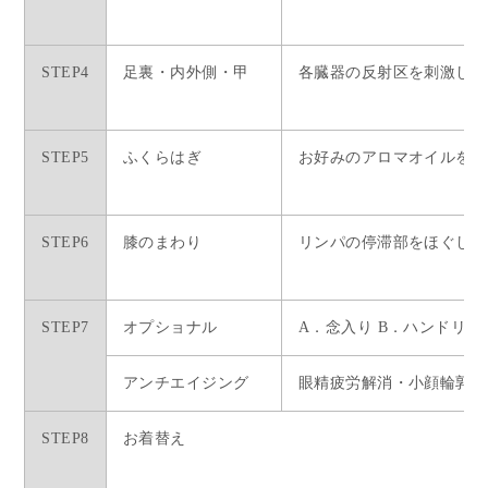
STEP4
足裏・内外側・甲
各臓器の反射区を刺激して
STEP5
ふくらはぎ
お好みのアロマオイルをつ
STEP6
膝のまわり
リンパの停滞部をほぐして
STEP7
オプショナル
A．念入り B．ハンドリ
アンチエイジング
眼精疲労解消・小顔輪郭矯
STEP8
お着替え