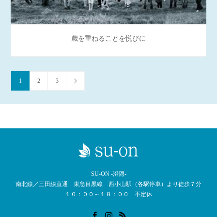
歳を重ねることを悦びに
1
2
3
SU-ON -澄隠-
南北線／三田線直通 東急目黒線 西小山駅（各駅停車）より徒歩７分
１０：００～１８：００ 不定休
Facebook
Instagram
RSS